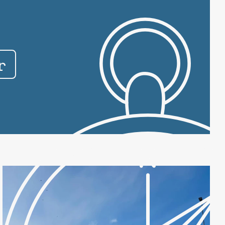
r
10
0