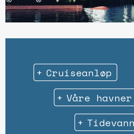
Cruiseanløp
Våre havner
Tidevan