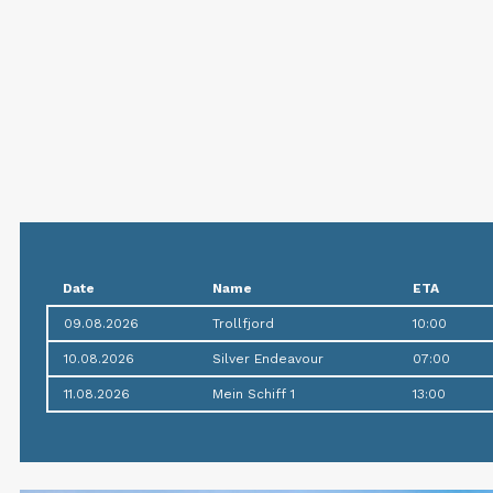
Date
Name
ETA
09.08.2026
Trollfjord
10:00
10.08.2026
Silver Endeavour
07:00
11.08.2026
Mein Schiff 1
13:00