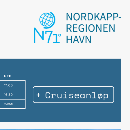
ETD
17:00
Cruiseanløp
16:30
23:59